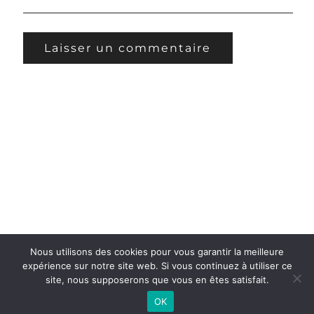
Nous utilisons des cookies pour vous garantir la meilleure
Copyright ©
EXECUTIVE pour Industriel Photographe
expérience sur notre site web. Si vous continuez à utiliser ce
site, nous supposerons que vous en êtes satisfait.
sur la base d'un thème WP Photography by
ThemeGoods.
Mentions légales
OK